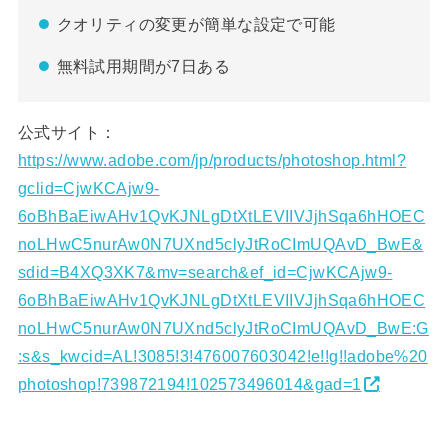
クオリティの変更が簡単な設定で可能
無料試用期間が7日ある
公式サイト：
https://www.adobe.com/jp/products/photoshop.html?
gclid=CjwKCAjw9-
6oBhBaEiwAHv1QvKJNLgDtXtLEVIIVJjhSqa6hHOEC
noLHwC5nurAw0N7UXnd5clyJtRoCImUQAvD_BwE&
sdid=B4XQ3XK7&mv=search&ef_id=CjwKCAjw9-
6oBhBaEiwAHv1QvKJNLgDtXtLEVIIVJjhSqa6hHOEC
noLHwC5nurAw0N7UXnd5clyJtRoCImUQAvD_BwE:G
:s&s_kwcid=AL!3085!3!476007603042!e!!g!!adobe%20
photoshop!739872194!102573496014&gad=1