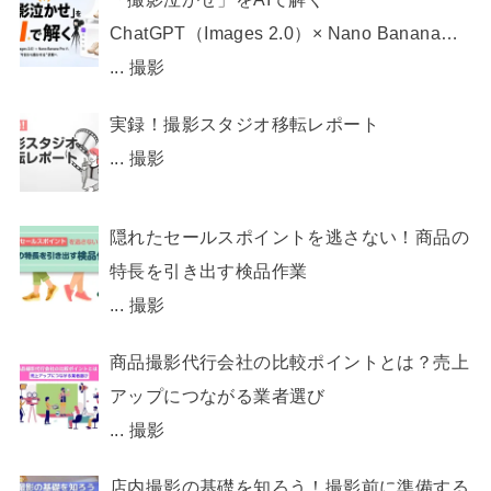
ChatGPT（Images 2.0）× Nano Banana
Pro で、 EC画像制作を“今日から動かせ
...
撮影
る”状態へ
実録！撮影スタジオ移転レポート
...
撮影
隠れたセールスポイントを逃さない！商品の
特長を引き出す検品作業
...
撮影
商品撮影代行会社の比較ポイントとは？売上
アップにつながる業者選び
...
撮影
店内撮影の基礎を知ろう！撮影前に準備する