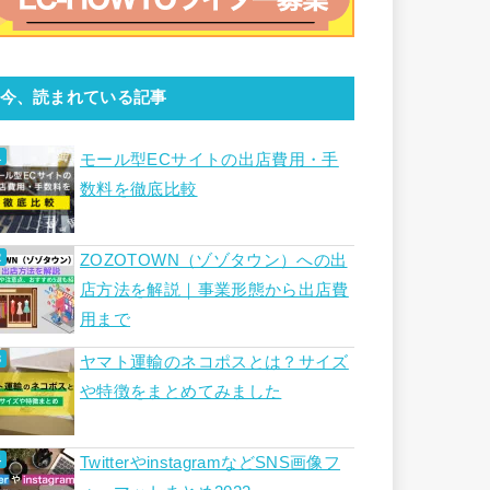
今、読まれている記事
モール型ECサイトの出店費用・手
数料を徹底比較
ZOZOTOWN（ゾゾタウン）への出
店方法を解説｜事業形態から出店費
用まで
ヤマト運輸のネコポスとは？サイズ
や特徴をまとめてみました
TwitterやinstagramなどSNS画像フ