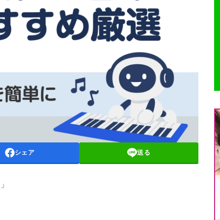
シェア
送る
…
」