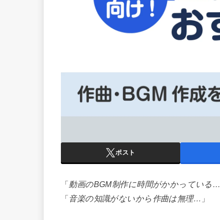
ポスト
「
動画のBGM制作に時間がかかっている
「
音楽の知識がないから作曲は無理…
」