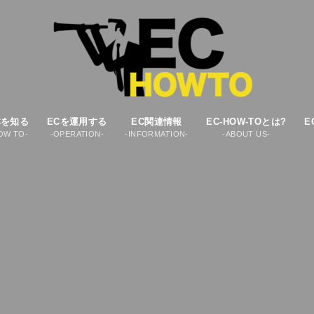
Cを知る
ECを運用する
EC関連情報
EC-HOW-TOとは?
E
OW TO-
-OPERATION-
-INFORMATION-
-ABOUT US-