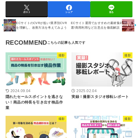
ポスト
シェア
送る
ECサイトのCVRが低い!業界別CVR
ECサイト運用でおすすめの素材集9
を理解し、改善方法を考えてみよう
選!商用利用など注意点を徹底解説
RECOMMEND
撮影
撮影
2024.09.04
2025.02.04
隠れたセールスポイントを逃さな
実録！撮影スタジオ移転レポート
い！商品の特長を引き出す検品作
業
撮影
撮影