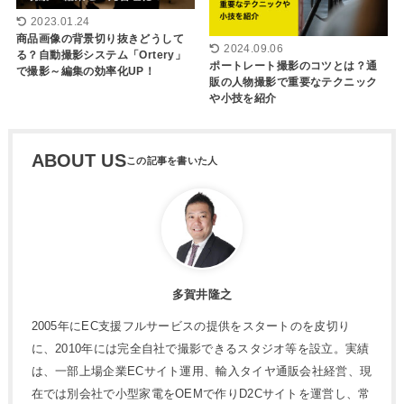
2023.01.24
商品画像の背景切り抜きどうして
2024.09.06
る？自動撮影システム「Ortery」
ポートレート撮影のコツとは？通
で撮影～編集の効率化UP！
販の人物撮影で重要なテクニック
や小技を紹介
ABOUT US
多賀井隆之
2005年にEC支援フルサービスの提供をスタートのを皮切り
に、2010年には完全自社で撮影できるスタジオ等を設立。実績
は、一部上場企業ECサイト運用、輸入タイヤ通販会社経営、現
在では別会社で小型家電をOEMで作りD2Cサイトを運営し、常