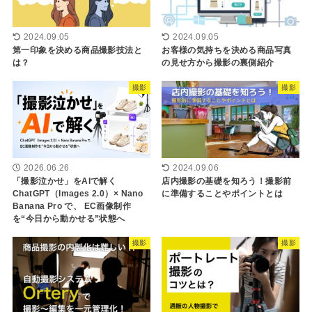
2024.09.05
2024.09.05
第一印象を決める商品撮影技法と
お客様の気持ちを決める商品写真
は？
の見せ方から撮影の裏側紹介
撮影
撮影
2026.06.26
2024.09.06
「撮影泣かせ」をAIで解く
店内撮影の基礎を知ろう！撮影前
ChatGPT（Images 2.0）× Nano
に準備することやポイントとは
Banana Pro で、 EC画像制作
を“今日から動かせる”状態へ
撮影
撮影