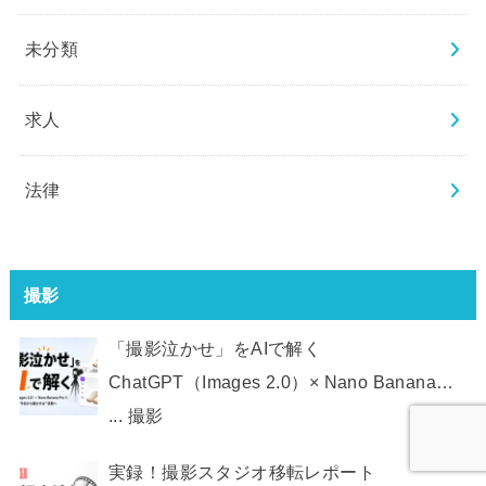
未分類
求人
法律
撮影
「撮影泣かせ」をAIで解く
ChatGPT（Images 2.0）× Nano Banana
Pro で、 EC画像制作を“今日から動かせ
...
撮影
る”状態へ
実録！撮影スタジオ移転レポート