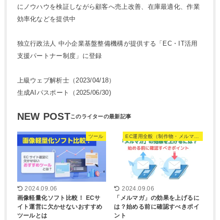
にノウハウを検証しながら顧客へ売上改善、在庫最適化、作業
効率化などを提供中
独立行政法人 中小企業基盤整備機構が提供する「EC・IT活用
支援パートナー制度」に登録
上級ウェブ解析士（2023/04/18）
生成AIパスポート（2025/06/30)
NEW POST
ツール
EC運用全般（制作物・メルマガ）
2024.09.06
2024.09.06
画像軽量化ソフト比較！ ECサ
「メルマガ」の効果を上げるに
イト運営に欠かせないおすすめ
は？始める前に確認すべきポイ
ツールとは
ント