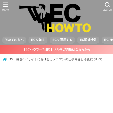
MENU
SEARCH
初めての方へ
ECを知る
ECを運用する
EC関連情報
EC-
【ECハウツー7日間】メルマガ講座はこちらから
HOME
撮影
ECサイトにおけるカメラマンの仕事内容と今後について