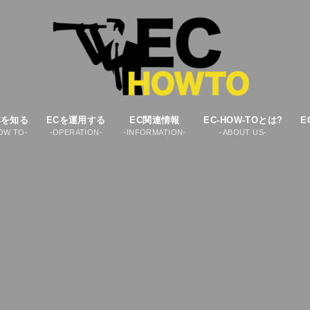
Cを知る
ECを運用する
EC関連情報
EC-HOW-TOとは?
E
OW TO-
-OPERATION-
-INFORMATION-
-ABOUT US-