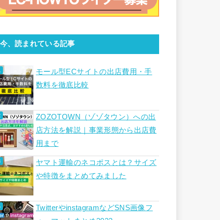
今、読まれている記事
モール型ECサイトの出店費用・手
数料を徹底比較
ZOZOTOWN（ゾゾタウン）への出
店方法を解説｜事業形態から出店費
用まで
ヤマト運輸のネコポスとは？サイズ
や特徴をまとめてみました
TwitterやinstagramなどSNS画像フ