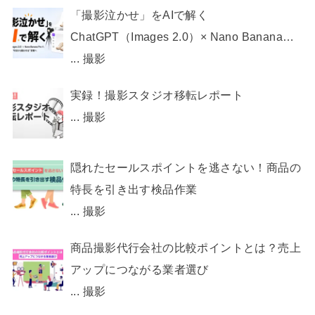
「撮影泣かせ」をAIで解く
ChatGPT（Images 2.0）× Nano Banana
Pro で、 EC画像制作を“今日から動かせ
...
撮影
る”状態へ
実録！撮影スタジオ移転レポート
...
撮影
隠れたセールスポイントを逃さない！商品の
特長を引き出す検品作業
...
撮影
商品撮影代行会社の比較ポイントとは？売上
アップにつながる業者選び
...
撮影