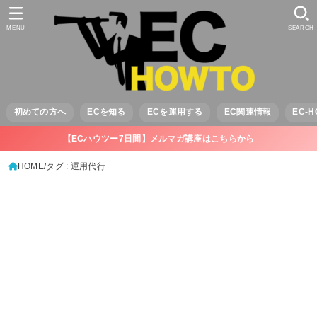
MENU
SEARCH
初めての方へ
ECを知る
ECを運用する
EC関連情報
EC-
【ECハウツー7日間】メルマガ講座はこちらから
HOME
タグ : 運用代行