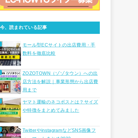
今、読まれている記事
モール型ECサイトの出店費用・手
数料を徹底比較
ZOZOTOWN（ゾゾタウン）への出
店方法を解説｜事業形態から出店費
用まで
ヤマト運輸のネコポスとは？サイズ
や特徴をまとめてみました
TwitterやinstagramなどSNS画像フ