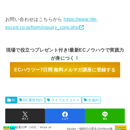
お問い合わせはこちらから
https://www.life-
escort.co.jp/form/inquiry_corp.php
現場で役立つプレゼント付き!最新ECノウハウで実践力
が身につく！
ECハウツー7日間 無料メルマガ講座に登録する
AI
EC運営代行
ライフエスコート
生成AI
ポスト
シェア
送る
顧客の声（VOC：Voice of
Adobe一強時代の変化点Affinity無