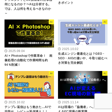
きポイント
何になるのか？〜AIは分析する。
では、人は何を考えるべきなのか
～
AI
AI
2025.10.02
2025.09.04
生成エンジン最適化とは？GEO・
AI × Photoshopで作業革命！ 画
SEO・AIOの違いや、今取り組むべ
像処理の自動化で作業時間を約
き対策を完全解説
94％削減！
AI
AI
2025.10.02
2025.11.14
テンプレ返信はもう飽きた…AIで
AIは現場の「協働者」へ。AIが変
目指せ、レビュー返信達人！！
えるEC現場の新常識