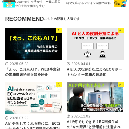
customer）を活かす ー真の顧客
料化で広がるデザイン制作の変化
中心主義で価値を生む
RECOMMEND
AI
AI
2025.05.28
2026.04.01
「えっ、これもAI？」WEB事業部
AIと人の役割分担によるECサポー
の業務爆速秘密兵器を紹介
トセンター業務の最適化
AI
AI
2025.12.02
2026.07.22
AIで何でもできる？EC画像生成
AIが分析してくれる時代に、ECコ
の”今の限界”と活用前に注意すべ
ンサルタントとEC担当者の仕事は