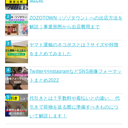
底比較
ZOZOTOWN（ゾゾタウン）への出店方法を
解説｜事業形態から出店費用まで
ヤマト運輸のネコポスとは？サイズや特徴
をまとめてみました
TwitterやinstagramなどSNS画像フォーマッ
トまとめ2022
代引きとは？手数料や着払いとの違い、 代
引きで荷物を送る際に準備すべきものにつ
いて解説します！