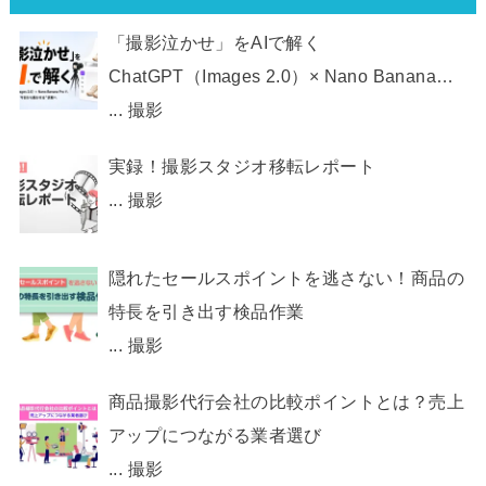
「撮影泣かせ」をAIで解く
ChatGPT（Images 2.0）× Nano Banana
Pro で、 EC画像制作を“今日から動かせ
...
撮影
る”状態へ
実録！撮影スタジオ移転レポート
...
撮影
隠れたセールスポイントを逃さない！商品の
特長を引き出す検品作業
...
撮影
商品撮影代行会社の比較ポイントとは？売上
アップにつながる業者選び
...
撮影