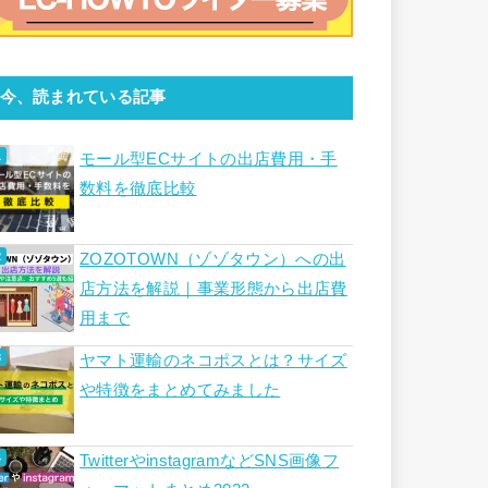
今、読まれている記事
モール型ECサイトの出店費用・手
数料を徹底比較
ZOZOTOWN（ゾゾタウン）への出
店方法を解説｜事業形態から出店費
用まで
ヤマト運輸のネコポスとは？サイズ
や特徴をまとめてみました
TwitterやinstagramなどSNS画像フ