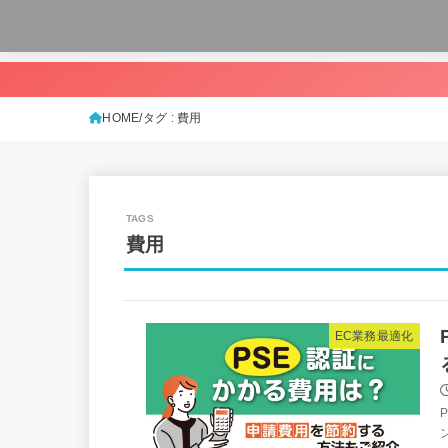
HOME
タグ : 費用
費用
EC業務最適化