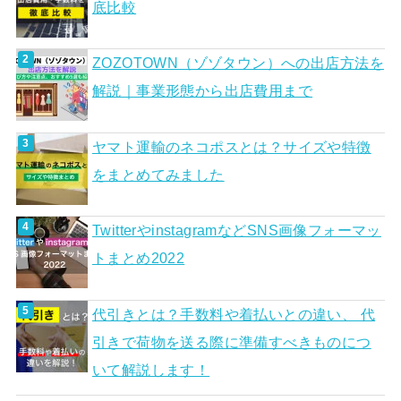
底比較
ZOZOTOWN（ゾゾタウン）への出店方法を
解説｜事業形態から出店費用まで
ヤマト運輸のネコポスとは？サイズや特徴
をまとめてみました
TwitterやinstagramなどSNS画像フォーマッ
トまとめ2022
代引きとは？手数料や着払いとの違い、 代
引きで荷物を送る際に準備すべきものにつ
いて解説します！