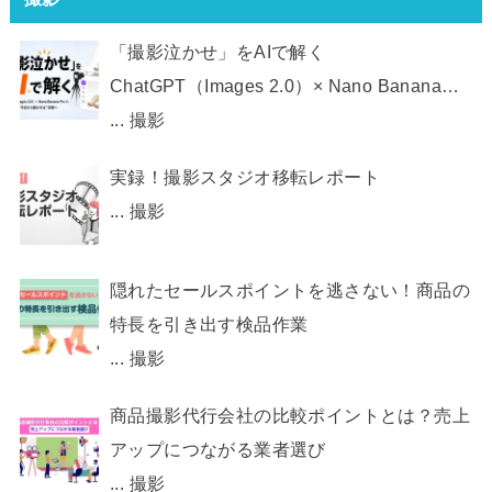
「撮影泣かせ」をAIで解く
ChatGPT（Images 2.0）× Nano Banana
Pro で、 EC画像制作を“今日から動かせ
...
撮影
る”状態へ
実録！撮影スタジオ移転レポート
...
撮影
隠れたセールスポイントを逃さない！商品の
特長を引き出す検品作業
...
撮影
商品撮影代行会社の比較ポイントとは？売上
アップにつながる業者選び
...
撮影