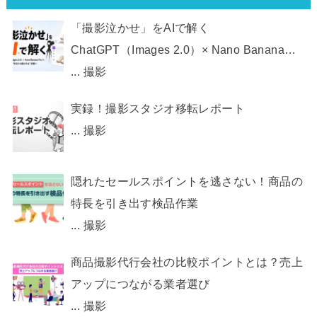
「撮影泣かせ」をAIで解く
ChatGPT（Images 2.0）× Nano Banana
Pro で、 EC画像制作を“今日から動かせ
...
撮影
る”状態へ
実録！撮影スタジオ移転レポート
...
撮影
隠れたセールスポイントを逃さない！商品の
特長を引き出す検品作業
...
撮影
商品撮影代行会社の比較ポイントとは？売上
アップにつながる業者選び
...
撮影