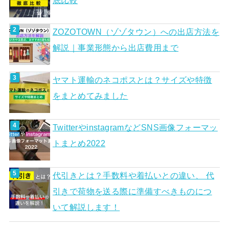
底比較
ZOZOTOWN（ゾゾタウン）への出店方法を
解説｜事業形態から出店費用まで
ヤマト運輸のネコポスとは？サイズや特徴
をまとめてみました
TwitterやinstagramなどSNS画像フォーマッ
トまとめ2022
代引きとは？手数料や着払いとの違い、 代
引きで荷物を送る際に準備すべきものにつ
いて解説します！