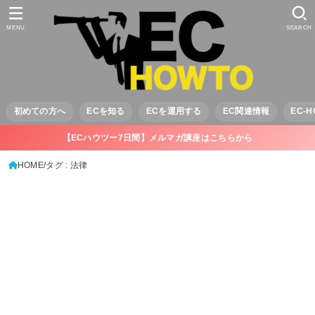
MENU
SEARCH
初めての方へ
ECを知る
ECを運用する
EC関連情報
EC-
【ECハウツー7日間】メルマガ講座はこちらから
HOME
タグ : 法律